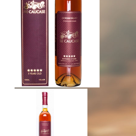
Теліані Велі історія
Теліані Велі виробництво
Теліані Велі в світі
ПРОДУКЦІЯ
Вино
Бренді
Горілка
Чача
НОВИНИ
MUNDUS VINI Grand International Wine Awa
Teliani Silver Bronze IWC 2019
Teliani Bronze Decanter 2019
Teliani Silver Bronze IWC 2019
Teliani Best in show Decanter 2019
Teliani Trophy IWC 2019
Teliani Bronze IWC 2018
Teliani Bronze IWC 2018
Teliani Silver IWC 2018
Teliani Trophy IWC 2018
КОНТРОЛЬ ЯКОСТІ
Теліані Велі
КОНТАКТИ
ВАКАНСІЇ
Менеджер з продажу (HoReCa)