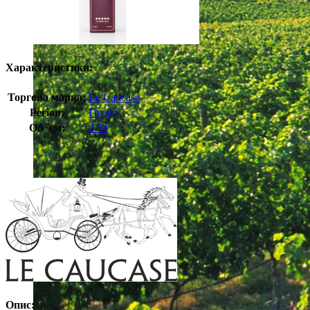
Характеристики:
Торгова марка:
Le Caucase
Регіон:
Грузія
Об `єм:
0.5л
Опис: