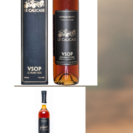
ГОЛОВНА
ПРО КОМПАНІЮ
Теліані Трейдінг Україна
Теліані Велі історія
Теліані Велі виробництво
Теліані Велі в світі
ПРОДУКЦІЯ
Вино
Бренді
Горілка
Чача
НОВИНИ
MUNDUS VINI Grand International Wine Awa
Teliani Silver Bronze IWC 2019
Teliani Bronze Decanter 2019
Teliani Silver Bronze IWC 2019
Teliani Best in show Decanter 2019
Teliani Trophy IWC 2019
Teliani Bronze IWC 2018
Teliani Bronze IWC 2018
Teliani Silver IWC 2018
Teliani Trophy IWC 2018
КОНТРОЛЬ ЯКОСТІ
Теліані Велі
КОНТАКТИ