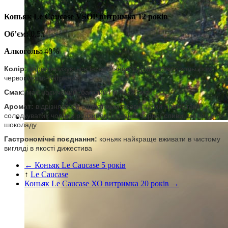
Коньяк Le Caucase VSOP витримка 12 років
Об’єм:
0,5л
Алкоголь:
40%
Колір:
характеризується інтенсивним бурштиновим кольором,
червонувато-багряним
Смак:
має насичений, багатий і м'який смак
Аромат:
відрізняється ефектними первинними ароматами
солодкуватих чорних родзинок, сушеної чорної сливи, молочного
шоколаду
Гастрономічні поєднання:
коньяк найкраще вживати в чистому
вигляді в якості дижестива
← Коньяк Le Caucase 5 років
↑
Le Caucase
Коньяк Le Caucase ХО витримка 20 років →