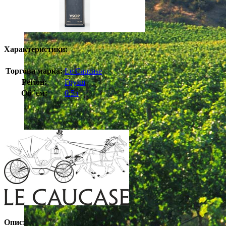
Характеристики:
Торгова марка:
Le Caucase
Регіон:
Грузія
Об `єм:
0.5л
Опис: