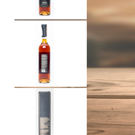
ВАКАНСІЇ
Менеджер з продажу (HoReCa)
Підтвердіть свій вік
Мені більше 18 років.
Мені менше 18 років.