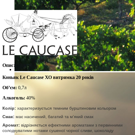
Опис:
Коньяк Le Caucase ХО витримка 20 років
Об’єм:
0,7л
Алкоголь:
40%
Колір:
характеризується темним бурштиновим кольором
Смак:
має насичений, багатий та м'який смак
Аромат:
відрізняється ефектними ароматами з первинними
солодкуватими нотами сушеної чорної сливи, шоколаду