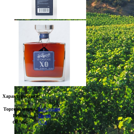
Характеристики:
Торгова марка:
Le Caucase
Регіон:
Грузія
Об `єм:
0.7л