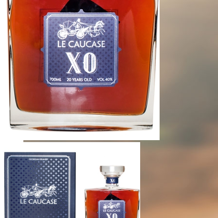
ГОЛОВНА
ПРО КОМПАНІЮ
Теліані Трейдінг Україна
Теліані Велі історія
Теліані Велі виробництво
Теліані Велі в світі
ПРОДУКЦІЯ
Вино
Бренді
Горілка
Чача
НОВИНИ
MUNDUS VINI Grand International Wine Awa
Teliani Silver Bronze IWC 2019
Teliani Bronze Decanter 2019
Teliani Silver Bronze IWC 2019
Teliani Best in show Decanter 2019
Teliani Trophy IWC 2019
Teliani Bronze IWC 2018
Teliani Bronze IWC 2018
Teliani Silver IWC 2018
Teliani Trophy IWC 2018
КОНТРОЛЬ ЯКОСТІ
Теліані Велі
КОНТАКТИ