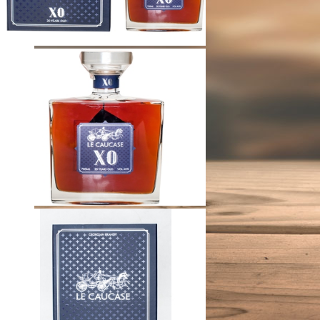
ВАКАНСІЇ
Менеджер з продажу (HoReCa)
Підтвердіть свій вік
Мені більше 18 років.
Мені менше 18 років.