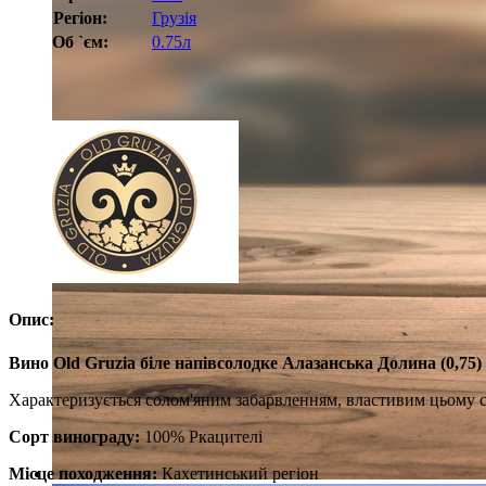
Регіон:
Грузія
Об `єм:
0.75л
Опис:
Вино Old Gruzia біле напівсолодке Алазанська Долина (0,75)
Характеризується солом'яним забарвленням, властивим цьому 
Сорт винограду:
100% Ркацителі
Місце походження:
Кахетинський регіон