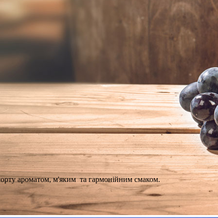
Підтвердіть свій вік
Мені більше 18 років.
Мені менше 18 років.
сорту ароматом, м'яким та гармонійним смаком.