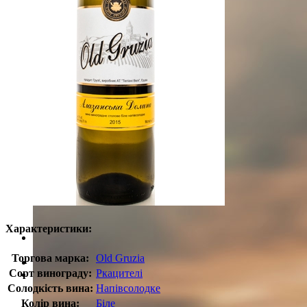
Теліані Велі історія
Теліані Велі виробництво
Теліані Велі в світі
ПРОДУКЦІЯ
Вино
Бренді
Горілка
Чача
НОВИНИ
MUNDUS VINI Grand International Wine Awa
Teliani Silver Bronze IWC 2019
Teliani Bronze Decanter 2019
Teliani Silver Bronze IWC 2019
Teliani Best in show Decanter 2019
Teliani Trophy IWC 2019
Teliani Bronze IWC 2018
Teliani Bronze IWC 2018
Teliani Silver IWC 2018
Teliani Trophy IWC 2018
Характеристики:
КОНТРОЛЬ ЯКОСТІ
Теліані Велі
Торгова марка:
Old Gruzia
КОНТАКТИ
Сорт винограду:
Ркацителі
ВАКАНСІЇ
Менеджер з продажу (HoReCa)
Солодкість вина:
Напівсолодке
Колір вина:
Біле