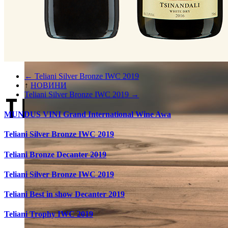
ВАКАНСІЇ
Менеджер з продажу (HoReCa)
← Teliani Silver Bronze IWC 2019
↑
НОВИНИ
Teliani Silver Bronze IWC 2019 →
MUNDUS VINI Grand International Wine Awa
Підтвердіть свій вік
Teliani Silver Bronze IWC 2019
Мені більше 18 років.
Teliani Bronze Decanter 2019
Мені менше 18 років.
Teliani Silver Bronze IWC 2019
Teliani Best in show Decanter 2019
Teliani Trophy IWC 2019