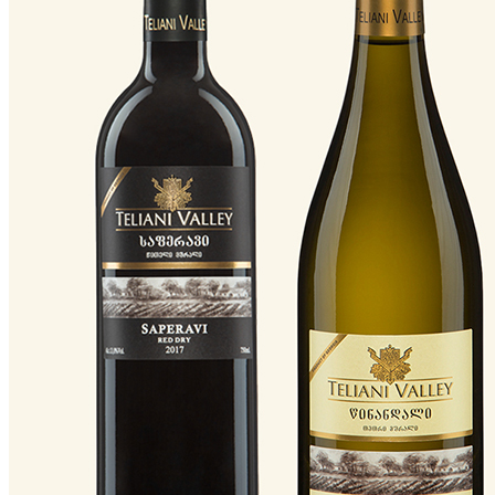
ГОЛОВНА
ПРО КОМПАНІЮ
Теліані Трейдінг Україна
Теліані Велі історія
Теліані Велі виробництво
Теліані Велі в світі
ПРОДУКЦІЯ
Вино
Бренді
Горілка
Чача
НОВИНИ
MUNDUS VINI Grand International Wine Awa
Teliani Silver Bronze IWC 2019
Teliani Bronze Decanter 2019
Teliani Silver Bronze IWC 2019
Teliani Best in show Decanter 2019
Teliani Trophy IWC 2019
Teliani Bronze IWC 2018
Teliani Bronze IWC 2018
Teliani Silver IWC 2018
Teliani Trophy IWC 2018
КОНТРОЛЬ ЯКОСТІ
Теліані Велі
КОНТАКТИ