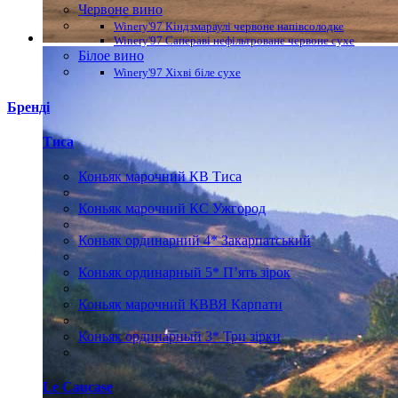
Червоне вино
Winery'97 Кіндзмараулі червоне напівсолодке
Winery'97 Сапераві нефільтроване червоне сухе
Білое вино
Winery'97 Хіхві біле сухе
Бренді
Тиса
Коньяк марочний КВ Тиса
Коньяк марочний КС Ужгород
Коньяк ординарний 4* Закарпатський
Коньяк ординарный 5* П’ять зірок
Коньяк марочний КВВЯ Карпати
Коньяк ординарный 3* Три зірки
Le Caucase