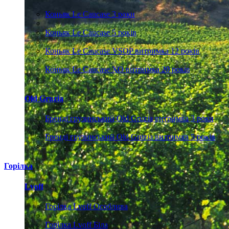
Коньяк Le Caucase 3 роки
Коньяк Le Caucase 5 років
Коньяк Le Caucase VSOP витримка 12 років
Коньяк Le Caucase ХО витримка 20 років
Old Gruzia
Бренді грузинський Old Gruzia витримка 3 роки
Бренді грузинський Old Gruzia витримка 5 років
Горілка
Lvoff
Горілка Lvoff Особлива
Горілка Lvoff Біла