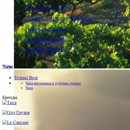
Горілка Lvoff Елітна
Горілка Lvoff Платинум Джерельна
Горілка Lvoff Срібна
Горілка Lvoff Золота
Горілка Lvoff Легка
Чача
Теліані Велі
Чача витримана в дубових діжках
Чача
Бренды