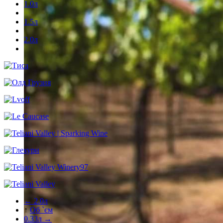
1.0л
1.5л
2.0л
← 2.0л
↑
Об `єм
0.33л →