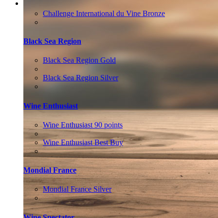
ВАКАНСІЇ
Менеджер з продажу (HoReCa)
Challenge International du Vine Bronze
Black Sea Region
Black Sea Region Gold
Black Sea Region Silver
Wine Enthusiast
Wine Enthusiast 90 points
Wine Enthusiast Best Buy
Mondial France
Mondial France Silver
Wine Spectator