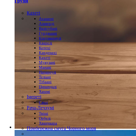
Грузія
Кахеті
Ахашені
Алаверді
Вазісубані
Гурджаані
Кіндзмараулі
Кварелі
Котехі
Карденахі
Кахеті
Мукузані
Манаві
Напареулі
Теліані
Тібаані
Цинандалі
Хашмі
Імереті
Свірі
Рача-Лечхумі
Твіші
Орбелі
Хванчкара
Прибережна смуга Чорного моря