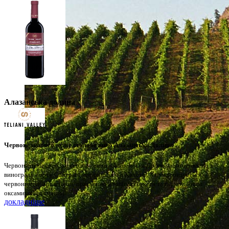
Алазанська долина
Червоне напівсолодке столове вино Алазанська Долина
Червоне напівсолодке столове вино «Алазанська Долина» виготовлено з
винограду сорту Сапераві, вирощеного в Кахетії. Характеризується
червоним забарвленням, приємною жвавістю букета та гармонійним
оксамитовим смаком.
докладніше