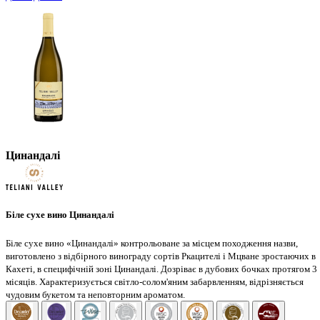
Цинандалі
Біле сухе вино Цинандалі
Біле сухе вино «Цинандалі» контрольоване за місцем походження назви,
виготовлено з відбірного винограду сортів Ркацителі і Мцване зростаючих в
Кахеті, в специфічній зоні Цинандалі. Дозріває в дубових бочках протягом 3
місяців. Характеризується світло-солом'яним забарвленням, відрізняється
чудовим букетом та неповторним ароматом.