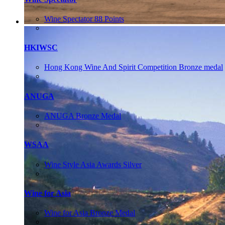
Wine Spectator 88 Points
HKIWSC
Hong Kong Wine And Spirit Competition Bronze medal
ANUGA
ANUGA Bronze Medal
WSAA
Wine Style Asia Awards Silver
Wine for Asia
Wine for Asia Bronze Medal