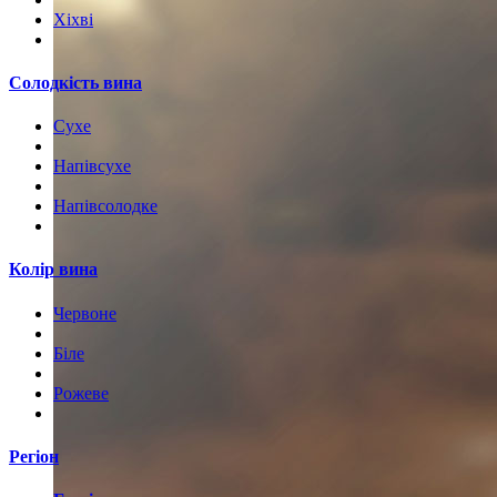
Хіхві
Солодкість вина
Сухе
Напівсухе
Напівсолодке
Колір вина
Червоне
Біле
Рожеве
Регіон