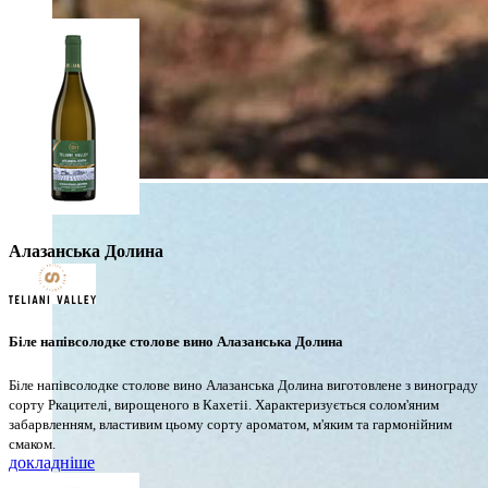
Алазанська Долина
Біле напівсолодке столове вино Алазанська Долина
Біле напівсолодке столове вино Алазанська Долина виготовлене з винограду
сорту Ркацителі, вирощеного в Кахетіі. Характеризується солом'яним
забарвленням, властивим цьому сорту ароматом, м'яким та гармонійним
смаком.
докладніше