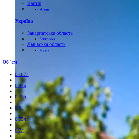
Картлі
Атені
Україна
Закарпатська область
Ужгород
Львівська область
Львів
Об `єм
0.187л
0.33л
0.375л
0.5л
0.75л
0.7л