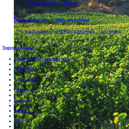
Wine for Asia Silver Medal
International Qvevri Wine competition
International Qvevri Wine competition - Gold medal
Торгова марка
Teliani Valley | Sparkling Wine
Le Caucase
Teliani Valley
Old Gruzia
Глехурі
Winery'97
Тиса