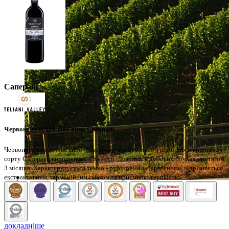
Сапераві
Червоне сухе столове вино Сапераві
Червоне сухе столове вино «Сапераві» виготовлено з відбірного винограду
сорту Сапераві, вирощеного в Кахетії. Дозріває в дубових бочках протягом
3 місяців. Характеризується темно - рубіновим забарвленням, відрізняється
екстрактивним, гармонійним смаком та приємною терпкістю.
докладніше