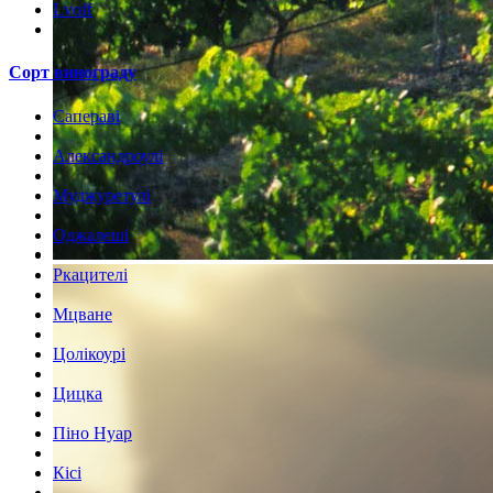
Lvoff
Сорт винограду
Сапераві
Александроулі
Муджуретулі
Оджалеші
Ркацителі
Мцване
Цолікоурі
Цицка
Піно Нуар
Кісі