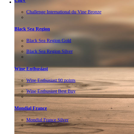
CIdV
ВАКАНСІЇ
Менеджер з продажу (HoReCa)
Challenge International du Vine Bronze
Black Sea Region
Black Sea Region Gold
Black Sea Region Silver
Wine Enthusiast
Wine Enthusiast 90 points
Wine Enthusiast Best Buy
Mondial France
Mondial France Silver