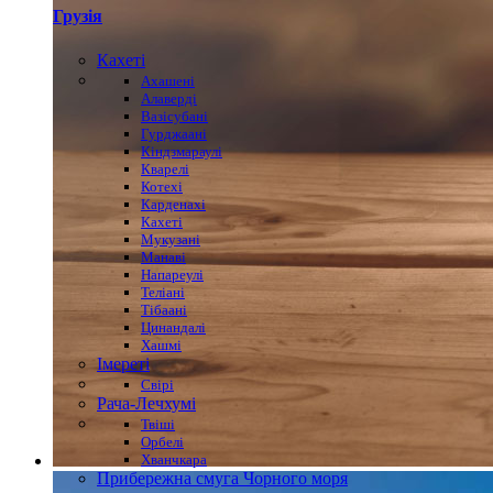
Грузія
Кахеті
Ахашені
Алаверді
Вазісубані
Гурджаані
Кіндзмараулі
Кварелі
Котехі
Карденахі
Кахеті
Мукузані
Манаві
Напареулі
Теліані
Тібаані
Цинандалі
Хашмі
Імереті
Свірі
Рача-Лечхумі
Твіші
Орбелі
Хванчкара
Прибережна смуга Чорного моря