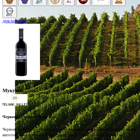
докладніше
Мукузані
Червоне сухе вино Мукузані
Червоне сухе вино «Мукузані» контрольоване за місцем походження назви,
виготовлено з відбірного винограду сорту Сапераві, вирощеного на