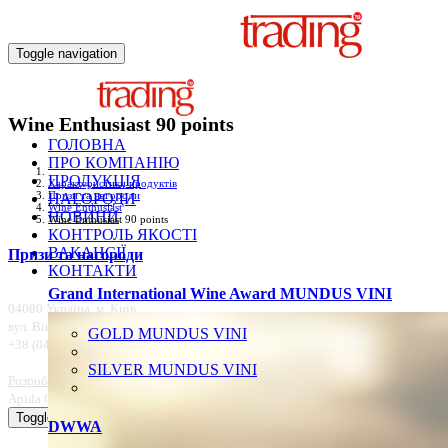
Toggle navigation
Wine Enthusiast 90 points
ГОЛОВНА
ПРО КОМПАНІЮ
ПРОДУКЦІЯ
Характеристики продуктів
Призи та нагороди
НАГОРОДИ
Wine Enthusiast
НОВИНИ
Wine Enthusiast 90 points
КОНТРОЛЬ ЯКОСТІ
ВАКАНСІЇ
Призи та нагороди
КОНТАКТИ
Grand International Wine Award MUNDUS VINI
04080 Україна, м. Київ,
вул. Вікентія Хвойки 18\14
GOLD MUNDUS VINI
+38 (044) 537-02-32 | +38 (044) 586-49-28
info @ telianitrading.kiev.ua
SILVER MUNDUS VINI
Розробка сайта
Apida Group
Toggle navigation
DWWA