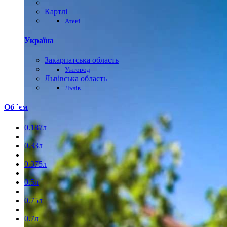
Картлі
Атені
Україна
Закарпатська область
Ужгород
Львівська область
Львів
Об `єм
0.187л
0.33л
0.375л
0.5л
0.75л
0.7л