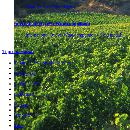
Wine for Asia Silver Medal
International Qvevri Wine competition
International Qvevri Wine competition - Gold medal
Торгова марка
Teliani Valley | Sparkling Wine
Le Caucase
Teliani Valley
Old Gruzia
Глехурі
Winery'97
Тиса