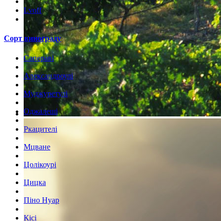
Lvoff
Сорт винограду
Сапераві
Александроулі
Муджуретулі
Оджалеші
Ркацителі
Мцване
Цолікоурі
Цицка
Піно Нуар
Кісі