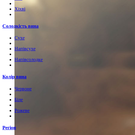
Хіхві
Солодкість вина
Сухе
Напівсухе
Напівсолодке
Колір вина
Червоне
Біле
Рожеве
Регіон