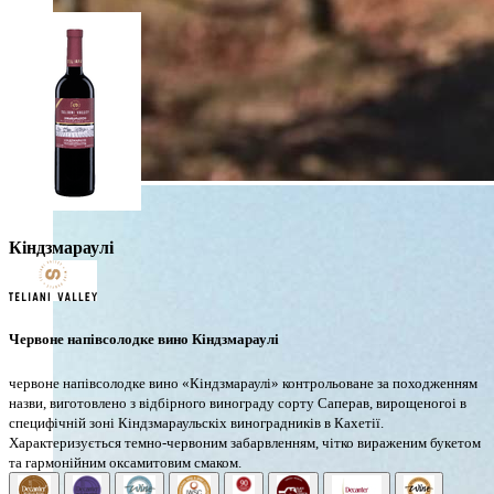
Кіндзмараулі
Червоне напівсолодке вино Кіндзмараулі
червоне напівсолодке вино «Кіндзмараулі» контрольоване за походженням
назви, виготовлено з відбірного винограду сорту Саперав, вирощеногоі в
специфічній зоні Кіндзмараульскіх виноградників в Кахетії.
Характеризується темно-червоним забарвленням, чітко вираженим букетом
та гармонійним оксамитовим смаком.