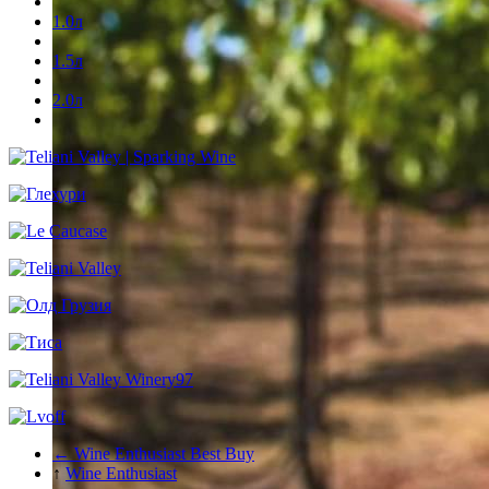
1.0л
1.5л
2.0л
← Wine Enthusiast Best Buy
↑
Wine Enthusiast