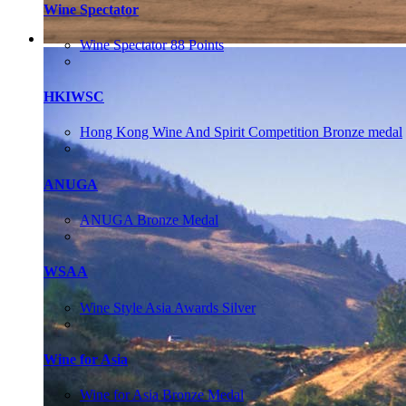
Wine Spectator
Wine Spectator 88 Points
HKIWSC
Hong Kong Wine And Spirit Competition Bronze medal
ANUGA
ANUGA Bronze Medal
WSAA
Wine Style Asia Awards Silver
Wine for Asia
Wine for Asia Bronze Medal