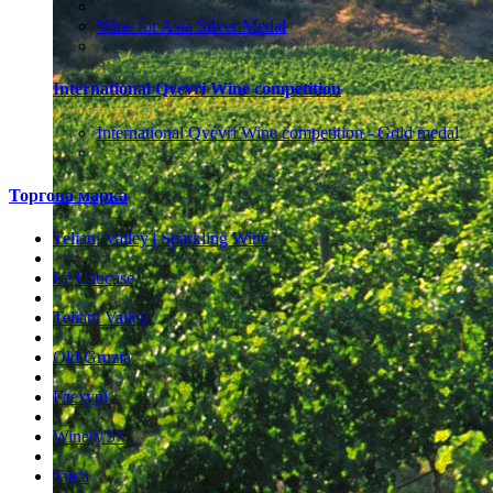
Wine for Asia Silver Medal
International Qvevri Wine competition
International Qvevri Wine competition - Gold medal
Торгова марка
Teliani Valley | Sparkling Wine
Le Caucase
Teliani Valley
Old Gruzia
Глехурі
Winery'97
Тиса