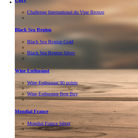
CIdV
ВАКАНСІЇ
Менеджер з продажу (HoReCa)
Challenge International du Vine Bronze
Black Sea Region
Black Sea Region Gold
Black Sea Region Silver
Wine Enthusiast
Wine Enthusiast 90 points
Wine Enthusiast Best Buy
Mondial France
Mondial France Silver