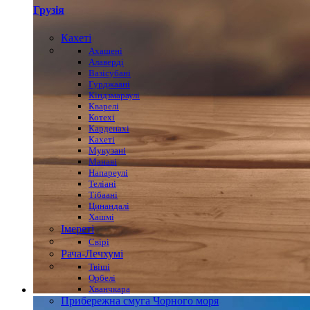
Грузія
Кахеті
Ахашені
Алаверді
Вазісубані
Гурджаані
Кіндзмараулі
Кварелі
Котехі
Карденахі
Кахеті
Мукузані
Манаві
Напареулі
Теліані
Тібаані
Цинандалі
Хашмі
Імереті
Свірі
Рача-Лечхумі
Твіші
Орбелі
Хванчкара
Прибережна смуга Чорного моря