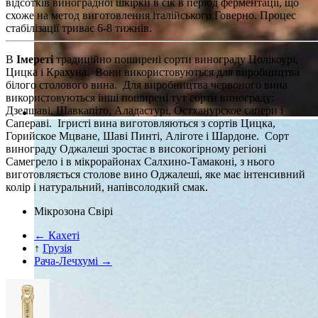
відсотків виноградної шкірки в сік в період ферментації, що
схоже на метод виготовлення італійського Говерно. Процес
стабілізації триває 6-8 тижнів.
В
Імереті
традиційно поширені сорти винограду Цолікоурі,
Цицка і Крахуна. Вони використовуються для виробництва
білого столового вина. Для виробництва червоного вина
використовуються інші поширені тут сорти винограду:
Дзелшаві, Шавкапіто, Аладастурі, Остханурское сапери і
Сапераві. Ігристі вина виготовляються з сортів Цицка,
Горийское Мцване, Шаві Пинті, Аліготе і Шардоне. Сорт
винограду Оджалеші зростає в високогірному регіоні
Самегрело і в мікрорайонах Салхино-Тамаконі, з нього
виготовляється столове вино Оджалеші, яке має інтенсивний
колір і натуральний, напівсолодкий смак.
Мікрозона Свірі
← Кахеті
↑
Грузія
Рача-Лечхумі →