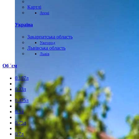
Картлі
Атені
Україна
Закарпатська область
Ужгород
Львівська область
Львів
Об `єм
0.187л
0.33л
0.375л
0.5л
0.75л
0.7л