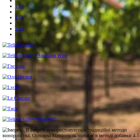
1.0л
1.5л
2.0л
В Імереті використовуються традиційні методи
виноробства. Основна відмінність полягає в методі добавки 4-5