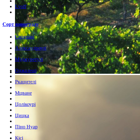
Lvoff
Сорт винограду
Сапераві
Александроулі
Муджуретулі
Оджалеші
Ркацителі
Мцване
Цолікоурі
Цицка
Піно Нуар
Кісі