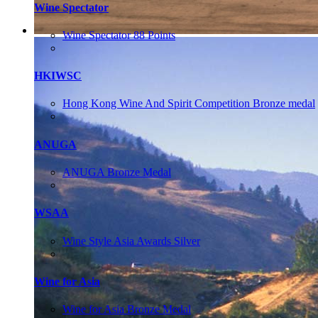
Wine Spectator
Wine Spectator 88 Points
HKIWSC
Hong Kong Wine And Spirit Competition Bronze medal
ANUGA
ANUGA Bronze Medal
WSAA
Wine Style Asia Awards Silver
Wine for Asia
Wine for Asia Bronze Medal