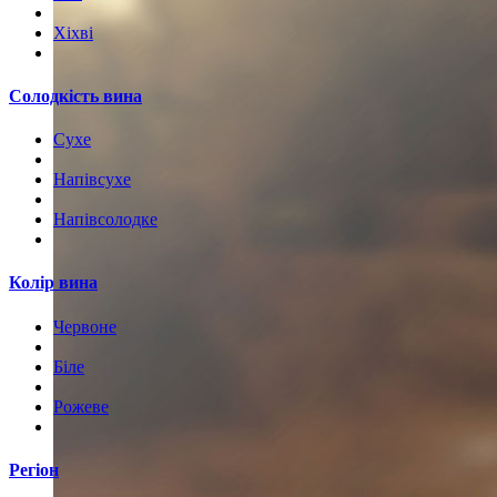
Хіхві
Солодкість вина
Сухе
Напівсухе
Напівсолодке
Колір вина
Червоне
Біле
Рожеве
Регіон