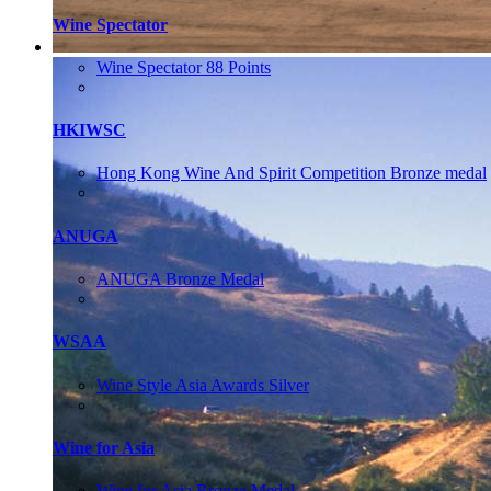
Wine Spectator
Wine Spectator 88 Points
HKIWSC
Hong Kong Wine And Spirit Competition Bronze medal
ANUGA
ANUGA Bronze Medal
WSAA
Wine Style Asia Awards Silver
Wine for Asia
Wine for Asia Bronze Medal