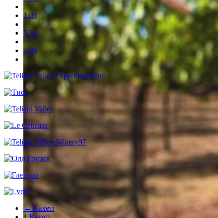
1.0л
1.5л
2.0л
← Кахеті
↑
Кахеті