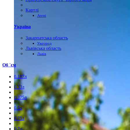
Картлі
Атені
Україна
Закарпатська область
Ужгород
Львівська область
Львів
Об `єм
0.187л
0.33л
0.375л
0.5л
0.75л
0.7л