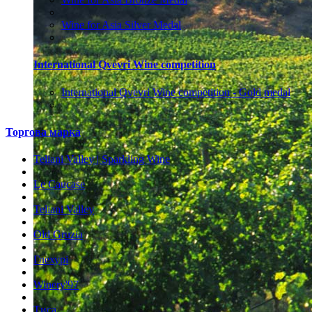
Wine for Asia Silver Medal
International Qvevri Wine competition
International Qvevri Wine competition - Gold medal
Торгова марка
Teliani Valley | Sparkling Wine
Le Caucase
Teliani Valley
Old Gruzia
Глехурі
Winery'97
Тиса