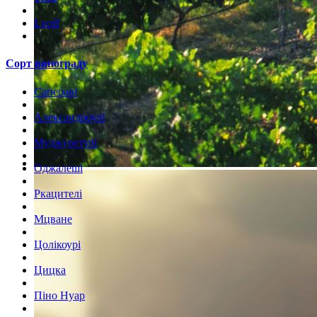
Lvoff
Сорт винограду
Сапераві
Александроулі
Муджуретулі
Оджалеші
Ркацителі
Мцване
Цолікоурі
Цицка
Піно Нуар