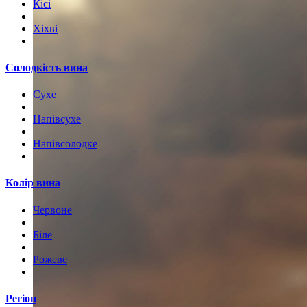
Кісі
Хіхві
Солодкість вина
Сухе
Напівсухе
Напівсолодке
Колір вина
Червоне
Біле
Рожеве
Регіон