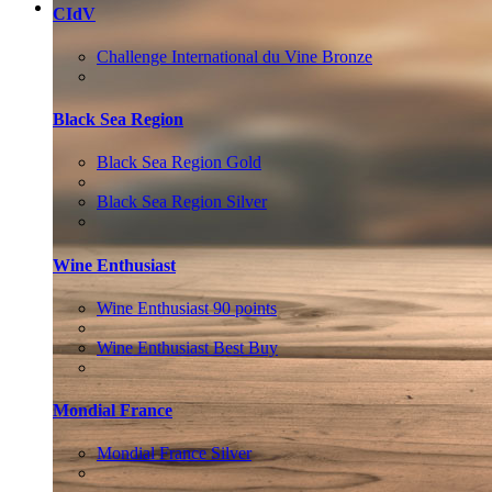
ВАКАНСІЇ
CIdV
Менеджер з продажу (HoReCa)
Challenge International du Vine Bronze
Black Sea Region
Black Sea Region Gold
Black Sea Region Silver
Wine Enthusiast
Wine Enthusiast 90 points
Wine Enthusiast Best Buy
Mondial France
Mondial France Silver