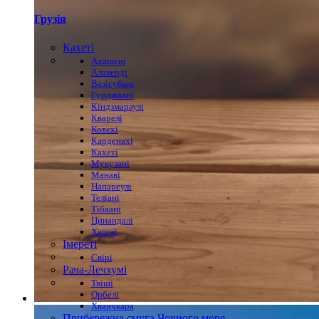
Грузія
Кахеті
Ахашені
Алаверді
Вазісубані
Гурджаані
Кіндзмараулі
Кварелі
Котехі
Карденахі
Кахеті
Мукузані
Манаві
Напареулі
Теліані
Тібаані
Цинандалі
Хашмі
Імереті
Свірі
Рача-Лечхумі
Твіші
Орбелі
Хванчкара
Прибережна смуга Чорного моря